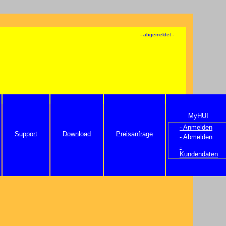
- abgemeldet -
MyHUI
- Anmelden
Support
Download
Preisanfrage
- Abmelden
-
Kundendaten