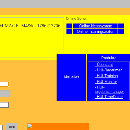
Online Seiten:
Online Nennsystem
Online Trainingszeiten
Produkte
- Übersicht
- HUI-Racetimer
- HUI-Training
Aktuelles
- HUI-Monitor
- HUI-
Ergebnismanager
- HUI-TimeDozer
neu