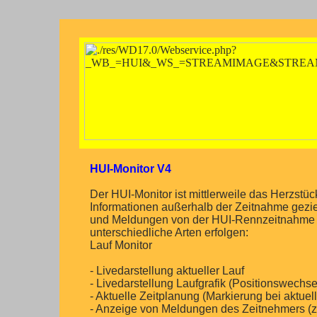
HUI-Monitor V4
Der HUI-Monitor ist mittlerweile das Herzstück
Informationen außerhalb der Zeitnahme gezie
und Meldungen von der HUI-Rennzeitnahme e
unterschiedliche Arten erfolgen:
Lauf Monitor
- Livedarstellung aktueller Lauf
- Livedarstellung Laufgrafik (Positionswechse
- Aktuelle Zeitplanung (Markierung bei aktue
- Anzeige von Meldungen des Zeitnehmers (z.