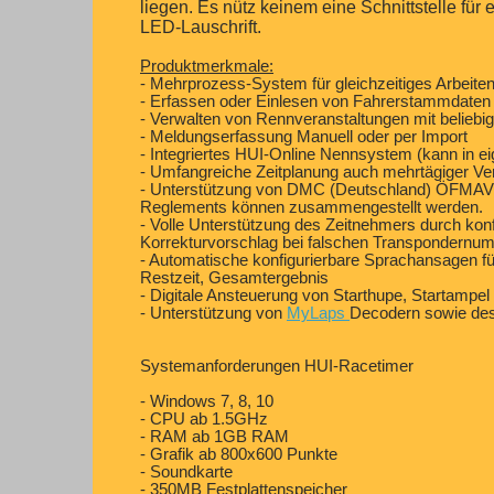
liegen. Es nütz keinem eine Schnittstelle für
LED-Lauschrift.
Produktmerkmale:
- Mehrprozess-System für gleichzeitiges Arbeiten
- Erfassen oder Einlesen von Fahrerstammdaten
- Verwalten von Rennveranstaltungen mit beliebi
- Meldungserfassung Manuell oder per Import
- Integriertes HUI-Online Nennsystem (kann in e
- Umfangreiche Zeitplanung auch mehrtägiger Ve
- Unterstützung von DMC (Deutschland) ÖFMAV (
Reglements können zusammengestellt werden.
- Volle Unterstützung des Zeitnehmers durch kon
Korrekturvorschlag bei falschen Transpondernu
- Automatische konfigurierbare Sprachansagen für
Restzeit, Gesamtergebnis
- Digitale Ansteuerung von Starthupe, Startampe
- Unterstützung von
MyLaps
Decodern sowie de
Systemanforderungen HUI-Racetimer
- Windows 7, 8, 10
- CPU ab 1.5GHz
- RAM ab 1GB RAM
- Grafik ab 800x600 Punkte
- Soundkarte
- 350MB Festplattenspeicher