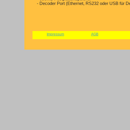
- Decoder Port (Ethernet, RS232 oder USB für 
Impressum
AGB