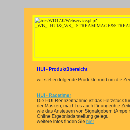
HUI - Produktübersicht
wir stellen folgende Produkte rund um die Z
HUI - Racetimer
Die HUI-Rennzeitnahme ist das Herzstück für
der Masken, macht es auch für ungeübte Zei
wie das Ansteuern von Signalgebern (Ampeln, S
Online Ergebnisdarstellung gelegt.
weitere Infos finden Sie
hier