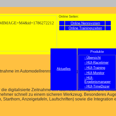
Online Seiten:
Online Nennsystem
Online Trainingszeiten
Produkte
- Übersicht
- HUI-Racetimer
- HUI-Training
Aktuelles
eitnahme im Automodellrennsport zur Verfügung:
- HUI-Monitor
- HUI-
Ergebnismanager
- HUI-TimeDozer
 die digitalisierte Zeitnahme im Automodellrennsport. Die ein
tnehmer schnell zu einem sicheren Werkzeug. Besonderes Auge
tarthorn, Anzeigetafeln, Laufschriften) sowie die Integration 