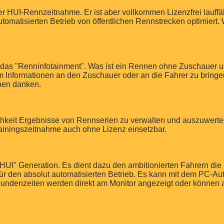
er HUI-Rennzeitnahme. Er ist aber vollkommen Lizenzfrei lauffäh
automatisierten Betrieb von öffentlichen Rennstrecken optimiert. 
das "Renninfotainment". Was ist ein Rennen ohne Zuschauer un
m Informationen an den Zuschauer oder an die Fahrer zu bringe
nen danken.
hkeit Ergebnisse von Rennserien zu verwalten und auszuwerten
rainingszeitnahme auch ohne Lizenz einsetzbar.
"HUI" Generation. Es dient dazu den ambitionierten Fahrern die
für den absolut automatisierten Betrieb. Es kann mit dem PC-A
 Rundenzeiten werden direkt am Monitor angezeigt oder können 