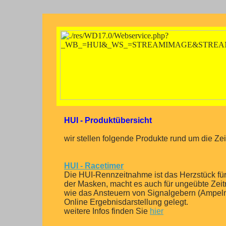
HUI - Produktübersicht
wir stellen folgende Produkte rund um die Z
HUI - Racetimer
Die HUI-Rennzeitnahme ist das Herzstück für
der Masken, macht es auch für ungeübte Zei
wie das Ansteuern von Signalgebern (Ampeln, S
Online Ergebnisdarstellung gelegt.
weitere Infos finden Sie
hier