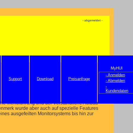
- abgemeldet -
MyHUI
- Anmelden
Support
Download
Preisanfrage
- Abmelden
-
Kundendaten
fache Menüführung und der Verständliche Aufbau
nmerk wurde aber auch auf spezielle Features
eines ausgefeilten Monitorsystems bis hin zur