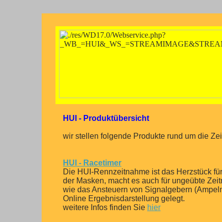
HUI - Produktübersicht
wir stellen folgende Produkte rund um die Z
HUI - Racetimer
Die HUI-Rennzeitnahme ist das Herzstück für
der Masken, macht es auch für ungeübte Zei
wie das Ansteuern von Signalgebern (Ampeln, S
Online Ergebnisdarstellung gelegt.
weitere Infos finden Sie
hier